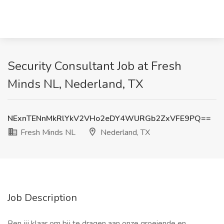
Security Consultant Job at Fresh
Minds NL, Nederland, TX
NExnTENnMkRlYkV2VHo2eDY4WURGb2ZxVFE9PQ==
Fresh Minds NL
Nederland, TX
Job Description
Ben jij klaar om bij te dragen aan onze groeiende en