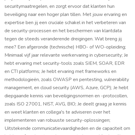
securitymaatregelen, en zorgt ervoor dat klanten hun
beveiliging naar een hoger plan tillen. Met jouw ervaring en
expertise ben jij een cruciale schakel in het verbeteren van
de security-processen en het beschermen van klantdata
tegen de steeds veranderende dreigingen. Wat breng jij
mee? Een afgeronde (technische) HBO- of WO-opleiding;
Minimaal vijf jaar relevante werkervaring in cybersecurity; Je
hebt ervaring met security-tools zoals SIEM, SOAR, EDR
en CTI platforms; Je hebt ervaring met frameworks en
methodologieën, zoals OWASP en pentesting, vulnerability
management, en cloud security (AWS, Azure, GCP); Je hebt
diepgaande kennis van beveiligingsnormen en -protocollen,
zoals ISO 27001, NIST, AVG, BIO; Je deelt graag je kennis
en weet klanten en collega's te adviseren over het
implementeren van robuuste security-oplossingen;
Uitstekende communicatievaardigheden en de capaciteit om