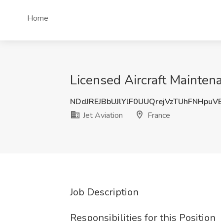
Home
Licensed Aircraft Maintena
NDdJREJBbUJlYlF0UUQrejVzTUhFNHpu
Jet Aviation
France
Job Description
Responsibilities for this Position