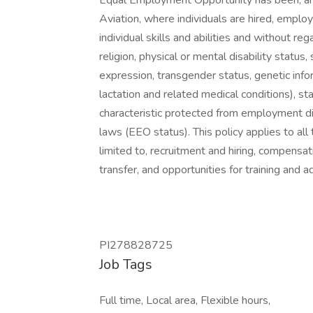
Equal Employment Opportunity has been, and 
Aviation, where individuals are hired, empl
individual skills and abilities and without rega
religion, physical or mental disability status,
expression, transgender status, genetic inform
lactation and related medical conditions), st
characteristic protected from employment dis
laws (EEO status). This policy applies to all
limited to, recruitment and hiring, compensati
transfer, and opportunities for training and
PI278828725
Job Tags
Full time, Local area, Flexible hours,