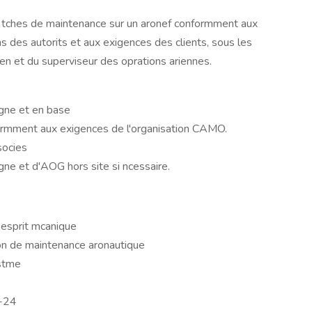
es tches de maintenance sur un aronef conformment aux
s des autorits et aux exigences des clients, sous les
cien et du superviseur des oprations ariennes.
igne et en base
rmment aux exigences de l'organisation CAMO.
socies
gne et d'AOG hors site si ncessaire.
 esprit mcanique
ion de maintenance aronautique
ystme
C-24