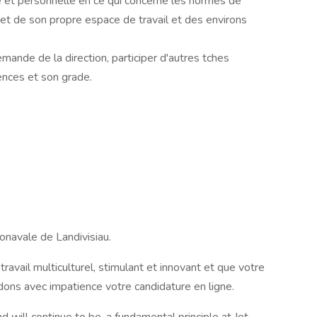
le et personnelle en ce qui concerne les normes de
pret de son propre espace de travail et des environs
emande de la direction, participer d'autres tches
nces et son grade.
ronavale de Landivisiau.
ravail multiculturel, stimulant et innovant et que votre
dons avec impatience votre candidature en ligne.