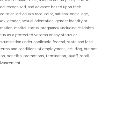
will continue to be, a fundamental principle at Jet
oyed, recognized, and advance based upon their
rd to an individuals race, color, national origin, age,
 sex, gender, sexual orientation, gender identity or
ation, marital status, pregnancy (including childbirth,
atus as a protected veteran or any status or
crimination under applicable federal, state and local
 terms and conditions of employment, including, but not
on, benefits, promotions, termination, layoff, recall,
 advancement.